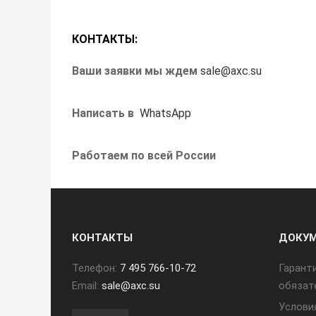
КОНТАКТЫ:
Ваши заявки мы ждем
sale@axc.su
Написать в
WhatsApp
Работаем по всей России
КОНТАКТЫ
ДОКУ
Телефон:
7 495 766-10-72
Гарант
Email:
sale@axc.su
обязат
Услови