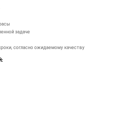
е
красы
ленной задаче
сроки, согласно ожидаемому качеству
: