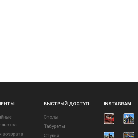
МЕНТЫ
БЫСТРЫЙ ДОСТУП
INSTAGRAM
ийные
Cтолы
ельства
Табуреты
я возврата
Стулья