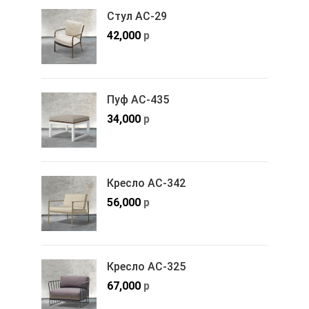
Стул АС-29
42,000
р
Пуф АС-435
34,000
р
Кресло АС-342
56,000
р
Кресло АС-325
67,000
р