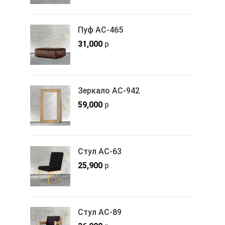
Пуф АС-465
31,000
р
Зеркало АС-942
59,000
р
Стул АС-63
25,900
р
Стул АС-89