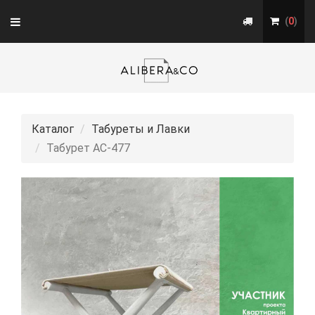
Toggle
(
0
)
navigation
Каталог
Табуреты и Лавки
Табурет АС-477