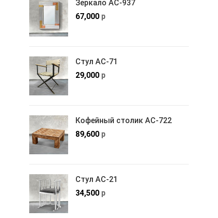
Зеркало АС-937
67,000
р
Стул АС-71
29,000
р
Кофейный столик АС-722
89,600
р
Стул АС-21
34,500
р