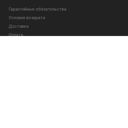
Гарантийные обязательства
Условия возврата
Доставка
Оплата
БЫСТРЫЙ ДОСТУП
Cтолы
Табуреты
Стулья
Студия Альбера