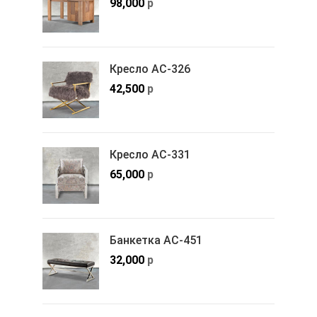
98,000
р
Кресло АС-326
42,500
р
Кресло АС-331
65,000
р
Банкетка АС-451
32,000
р