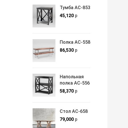
Тумба АС-853
45,120
р
Полка АС-558
86,530
р
Напольная
полка АС-556
58,370
р
Стол АС-658
79,000
р