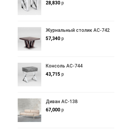
28,830
р
Журнальный столик АС-742
57,340
р
Консоль АС-744
43,715
р
Диван АС-138
67,000
р