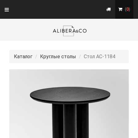
Toggle
(
0
)
navigation
Каталог
Круглые столы
Стол АС-1184