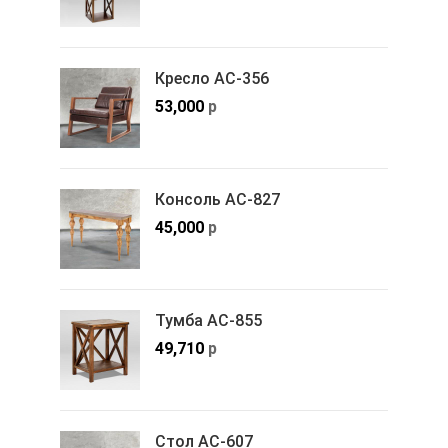
Кресло АС-356
53,000
р
Консоль АС-827
45,000
р
Тумба АС-855
49,710
р
Стол АС-607