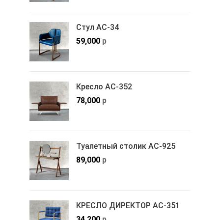
Стул АС-34
59,000
р
Кресло АС-352
78,000
р
Туалетный столик АС-925
89,000
р
КРЕСЛО ДИРЕКТОР АС-351
34,200
р