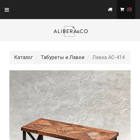
Toggle
(
0
)
navigation
Каталог
Табуреты и Лавки
Лавка АС-414