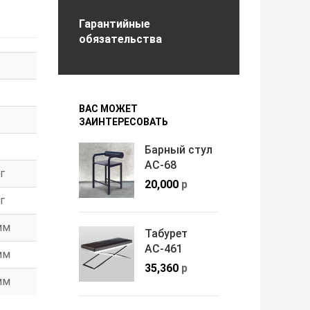
Гарантийные
обязательства
ВАС МОЖЕТ
ЗАИНТЕРЕСОВАТЬ
Барный стул
АС-68
г
20,000
р
г
мм
Табурет
АС-461
мм
35,360
р
мм