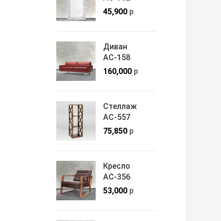
45,900
р
Диван
АС-158
160,000
р
Стеллаж
АС-557
75,850
р
Кресло
АС-356
53,000
р