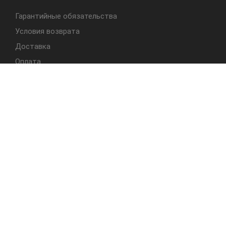
Гарантийные обязательства
Условия возврата
Доставка
Оплата
БЫСТРЫЙ ДОСТУП
Cтолы
Табуреты
Стулья
Студия Альбера