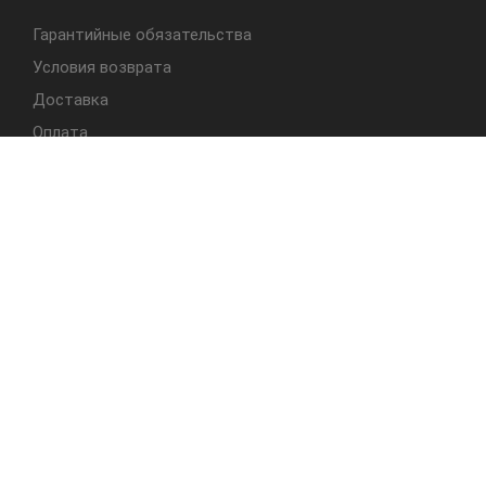
Гарантийные обязательства
Условия возврата
Доставка
Оплата
БЫСТРЫЙ ДОСТУП
Cтолы
Табуреты
Стулья
Студия Альбера