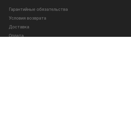
Гарантийные обязательства
Условия возврата
Доставка
Оплата
БЫСТРЫЙ ДОСТУП
Cтолы
Табуреты
Стулья
Студия Альбера