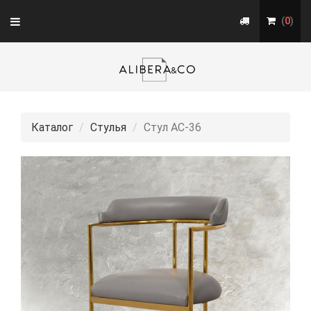
Toggle
(
0
)
navigation
Каталог
Стулья
Стул АС-36