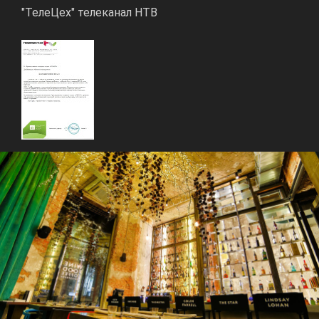
"ТелеЦех" телеканал НТВ