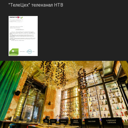
"ТелеЦех" телеканал НТВ