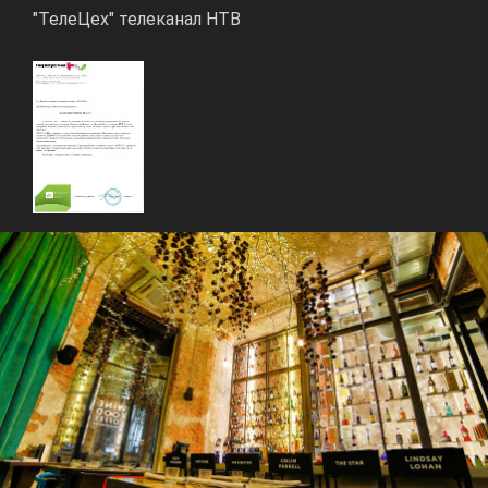
"ТелеЦех" телеканал НТВ