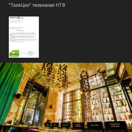
"ТелеЦех" телеканал НТВ