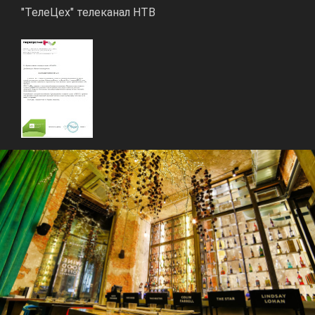
"ТелеЦех" телеканал НТВ