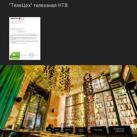
"ТелеЦех" телеканал НТВ