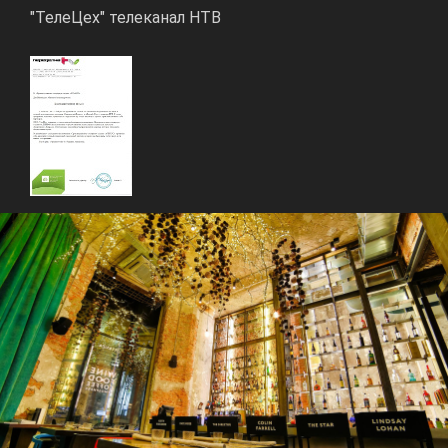
"ТелеЦех" телеканал НТВ