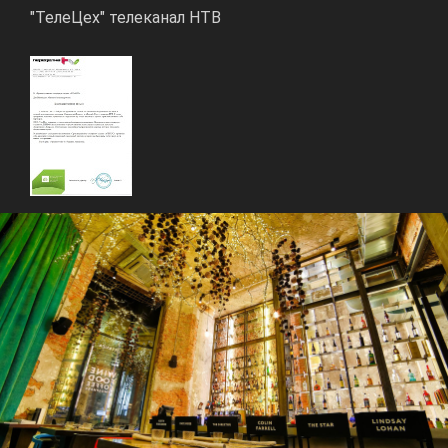
"ТелеЦех" телеканал НТВ