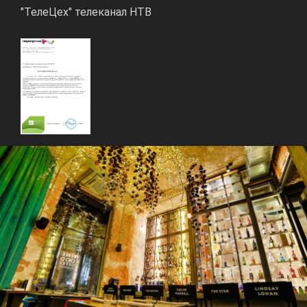
"ТелеЦех" телеканал НТВ