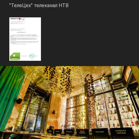
"ТелеЦех" телеканал НТВ