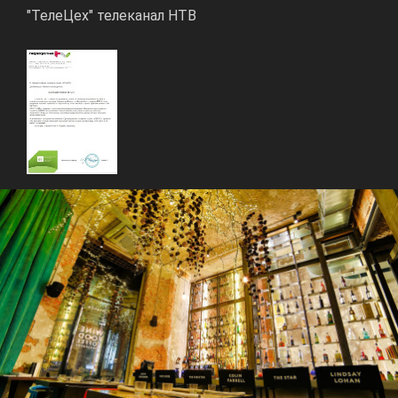
"ТелеЦех" телеканал НТВ