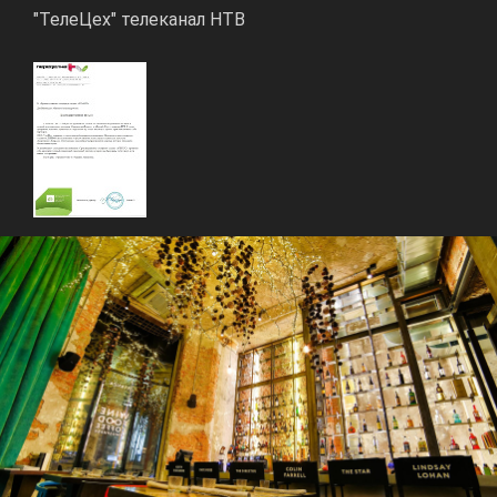
"ТелеЦех" телеканал НТВ