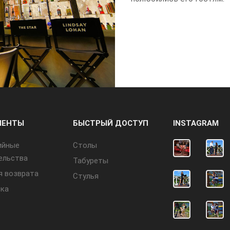
МЕНТЫ
БЫСТРЫЙ ДОСТУП
INSTAGRAM
ийные
Cтолы
ельства
Табуреты
я возврата
Стулья
ка