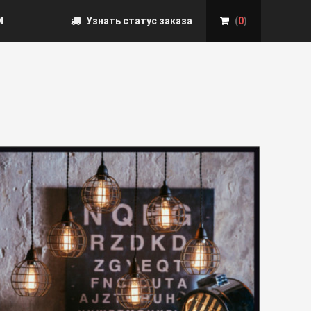
М
Узнать статус заказа
(
0
)