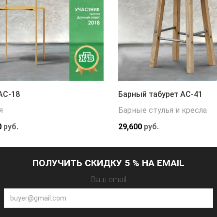
АС-18
Барный табурет АС-41
я
Барные стулья и кресла
0
руб.
29,600
руб.
ПОЛУЧИТЬ СКИДКУ 5 % НА EMAIL
Ваш email