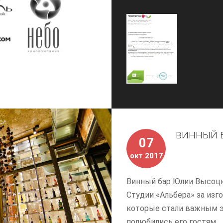
ВИННЫЙ Б
07
окт 2017
Винный бар Юлии Высоцк
Студии «Альбера» за из
которые стали важным э
полюбились его гостям.