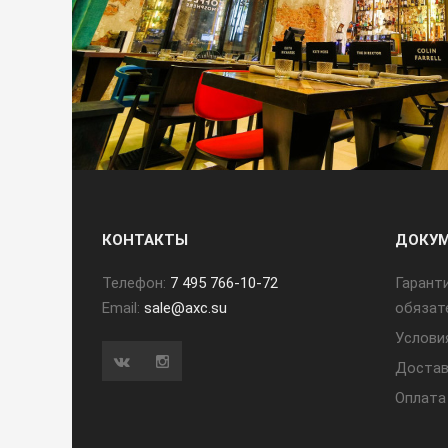
КОНТАКТЫ
ДОКУ
Телефон:
7 495 766-10-72
Гарант
Email:
sale@axc.su
обязат
Услови
Достав
Оплата