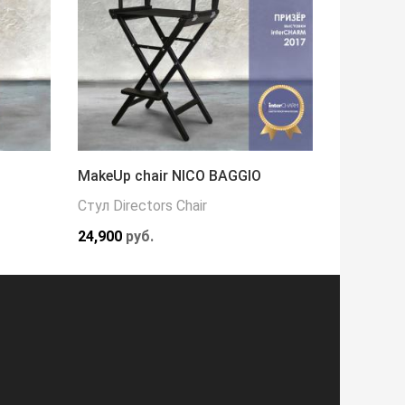
MakeUp chair NICO BAGGIO
Кресло 
Стул Directors Chair
Кресла
24,900
руб.
216,000
р