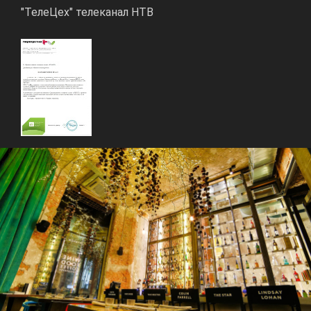
"ТелеЦех" телеканал НТВ