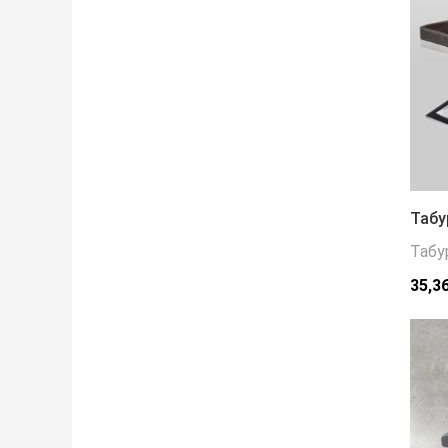
Табу
Табу
35,3