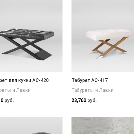
рет для кухни АС-420
Табурет АС-417
реты и Лавки
Табуреты и Лавки
10
руб.
23,760
руб.