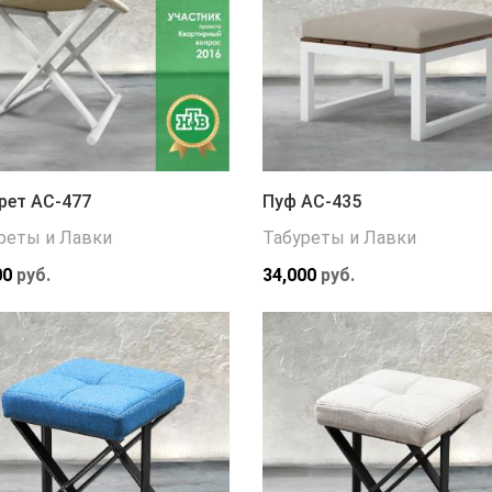
рет АС-477
Пуф АС-435
реты и Лавки
Табуреты и Лавки
00
руб.
34,000
руб.