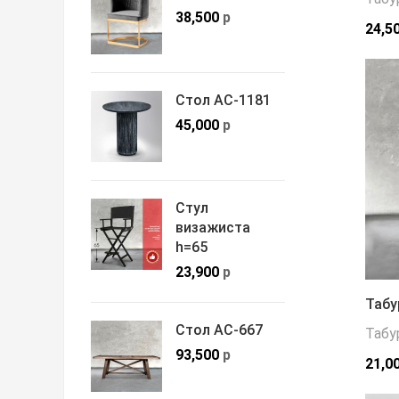
38,500
р
24,5
Стол АС-1181
45,000
р
Стул
визажиста
h=65
23,900
р
Табу
Стол АС-667
Табу
93,500
р
21,0