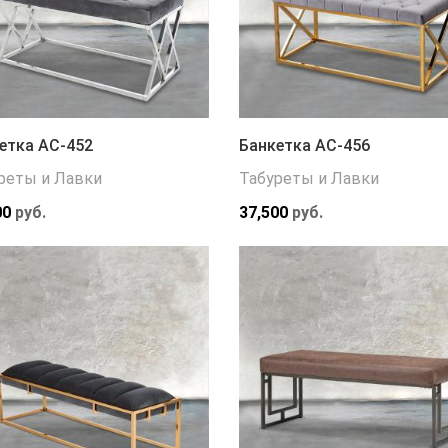
етка АС-452
Банкетка АС-456
реты и Лавки
Табуреты и Лавки
00
руб.
37,500
руб.