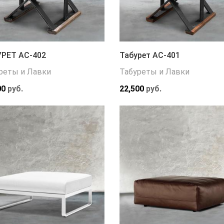
РЕТ АС-402
Табурет АС-401
реты и Лавки
Табуреты и Лавки
00
руб.
22,500
руб.