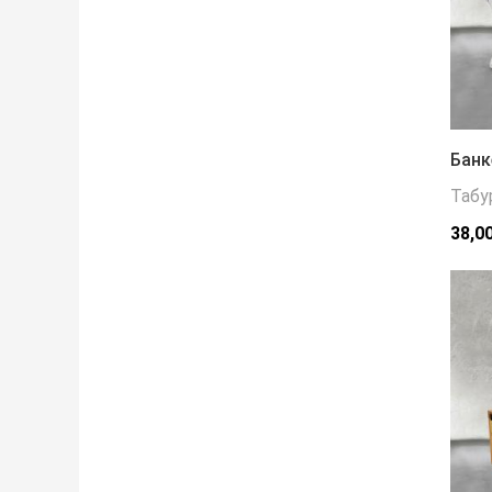
Банк
Табу
38,0