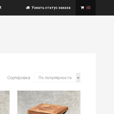
М
Узнать статус заказа
(
0
)
Сортировка
По популярности