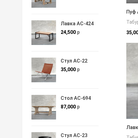
Пуф 
Табу
Лавка АС-424
24,500
р
35,0
Стул АС-22
35,000
р
Стол АС-694
87,000
р
Лавк
Стул АС-23
Табу