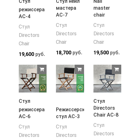
Стул
Стул нейл
Nail
мастера
master
режиссера
АС-7
chair
АС-4
Стул
Стул
Стул
Directors
Directors
Directors
Chair
Chair
Chair
18,700
руб.
19,500
руб.
19,600
руб.
Стул
Стул
Directors
режиссера
Режиссерский
Chair АС-8
АС-6
стул АС-3
Стул
Стул
Стул
Directors
Directors
Directors