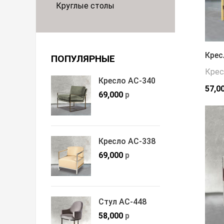
Круглые столы
Крес
ПОПУЛЯРНЫЕ
Крес
Кресло АС-340
57,0
69,000
р
Кресло АС-338
69,000
р
Стул АС-448
58,000
р