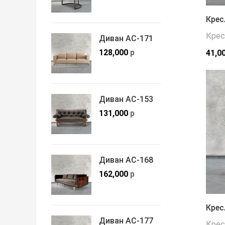
Крес
Крес
Диван АС-171
128,000
р
41,0
Диван АС-153
131,000
р
Диван АС-168
162,000
р
Крес
Диван АС-177
Крес