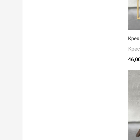
Крес
Крес
46,0