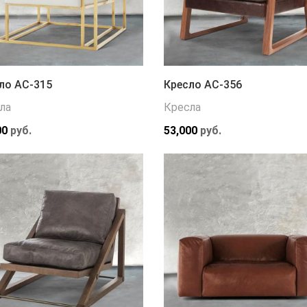
ло АС-315
Кресло АС-356
ла
Кресла
00
руб.
53,000
руб.