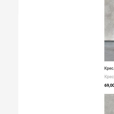
Крес
Крес
69,0