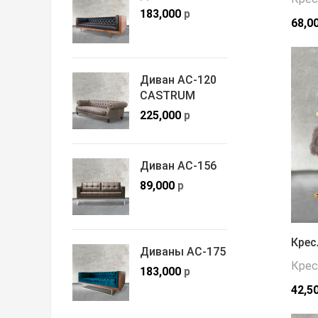
183,000
р
68,0
Диван АС-120
CASTRUM
225,000
р
Диван АС-156
89,000
р
Крес
Диваны АС-175
Крес
183,000
р
42,5