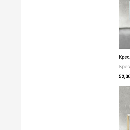
Крес
Крес
52,0