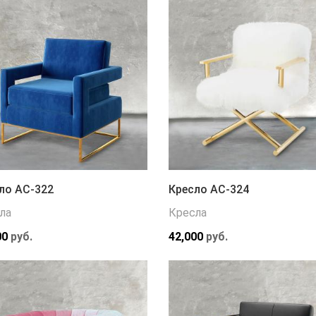
ло АС-322
Кресло АС-324
ла
Кресла
00
руб.
42,000
руб.