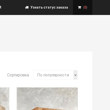
М
Узнать статус заказа
(
0
)
Сортировка
По популярности