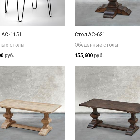
 АС-1151
Стол АС-621
лые столы
Обеденные столы
00
руб.
155,600
руб.