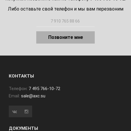
Либо оставьте свой телефон и мы вам перезвоним
Позвоните мне
КОНТАКТЫ
Телефон:
7 495 766-10-72
Email:
sale@axc.su
ДОКУМЕНТЫ