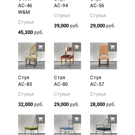
АС-46
АС-94
АС-56
W&M
Стулья
Стулья
Стулья
39,000
руб.
29,000
руб.
45,300
руб.
Стул
Стул
Стул
АС-85
АС-80
АС-57
Стулья
Стулья
Стулья
32,000
руб.
29,000
руб.
28,000
руб.