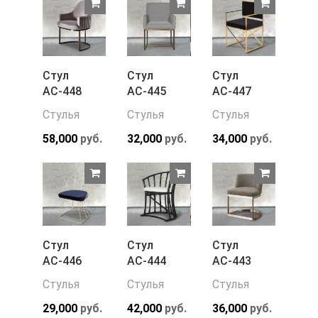
Стул
Стул
Стул
АС-448
АС-445
АС-447
Стулья
Стулья
Стулья
58,000
руб.
32,000
руб.
34,000
руб.
Стул
Стул
Стул
АС-446
АС-444
АС-443
Стулья
Стулья
Стулья
29,000
руб.
42,000
руб.
36,000
руб.