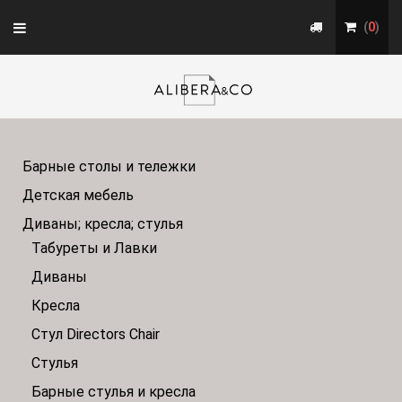
Toggle
(
0
)
navigation
Барные столы и тележки
Детская мебель
Диваны; кресла; стулья
Табуреты и Лавки
Диваны
Кресла
Стул Directors Chair
Стулья
Барные стулья и кресла