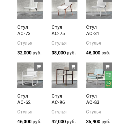
Стул
Стул
Стул
АС-73
АС-75
АС-31
Стулья
Стулья
Стулья
32,000
руб.
38,000
руб.
46,000
руб.
Стул
Стул
Стул
АС-62
АС-96
АС-83
Стулья
Стулья
Стулья
46,300
руб.
42,000
руб.
35,900
руб.