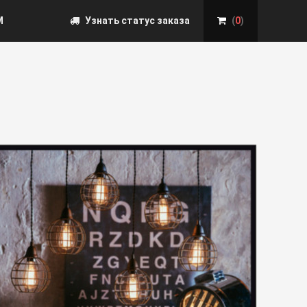
М
Узнать статус заказа
(
0
)