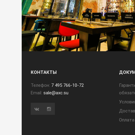
КОНТАКТЫ
ДОКУ
Телефон:
7 495 766-10-72
Гарант
Email:
sale@axc.su
обязат
Услови
Достав
Оплата