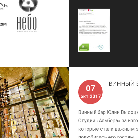
ВИННЫЙ Б
07
окт 2017
Винный бар Юлии Высоцк
Студии «Альбера» за из
которые стали важным э
полюбились его гостям.