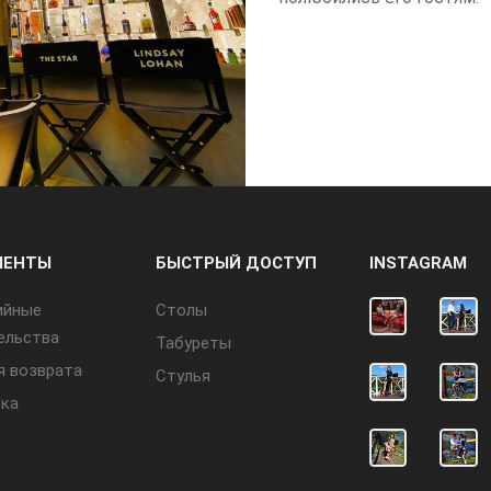
МЕНТЫ
БЫСТРЫЙ ДОСТУП
INSTAGRAM
ийные
Cтолы
ельства
Табуреты
я возврата
Стулья
ка