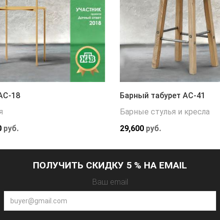
АС-18
Барный табурет АС-41
я
Барные стулья и кресла
0
руб.
29,600
руб.
ПОЛУЧИТЬ СКИДКУ 5 % НА EMAIL
Ваш email