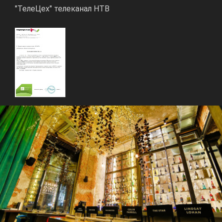
"ТелеЦех" телеканал НТВ